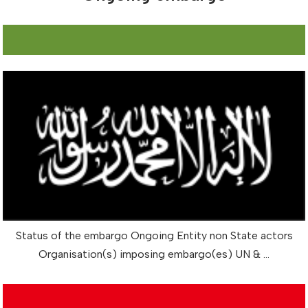
Status of the embargo Ongoing Entity non State actors
Organisation(s) imposing embargo(es) UN & …