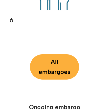
6
All
embargoes
Ongoing embargo