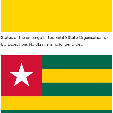
Status of the embargo Lifted Entité State Organisation(s)
EU Exceptions No Ukraine is no longer unde…