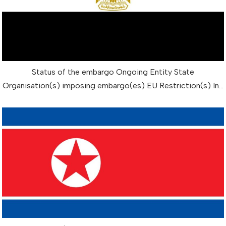
Status of the embargo Ongoing Entity State
Organisation(s) imposing embargo(es) EU Restriction(s) In…