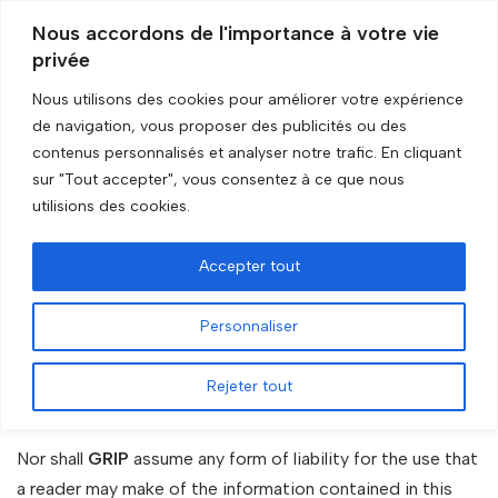
Nous accordons de l'importance à votre vie
privée
Skip
to
Nous utilisons des cookies pour améliorer votre expérience
content
de navigation, vous proposer des publicités ou des
Accueil
»
Disclaimer
contenus personnalisés et analyser notre trafic. En cliquant
sur "Tout accepter", vous consentez à ce que nous
Disclaimer
utilisions des cookies.
Accepter tout
While
GRIP
exercises the utmost care in the development
Personnaliser
and updates of this database, it cannot be deemed or
held liable for possible mistakes or oversights with
Rejeter tout
regards to completeness or accuracy.
Nor shall
GRIP
assume any form of liability for the use that
a reader may make of the information contained in this