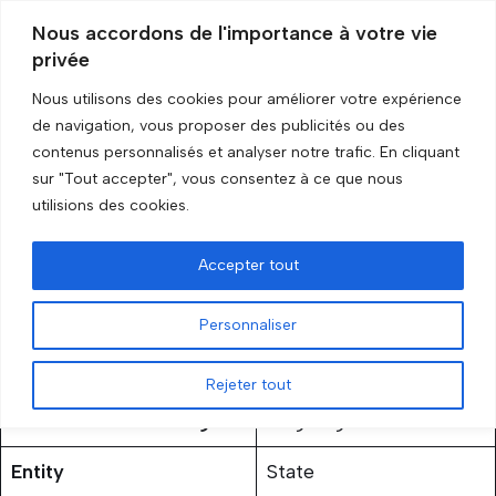
Nous accordons de l'importance à votre vie
privée
Skip
to
Nous utilisons des cookies pour améliorer votre expérience
content
Accueil
»
Zimbabwe
de navigation, vous proposer des publicités ou des
contenus personnalisés et analyser notre trafic. En cliquant
sur "Tout accepter", vous consentez à ce que nous
Zimbabwe
utilisions des cookies.
by
GRIP Recherche
3 February 2026
Accepter tout
Personnaliser
Rejeter tout
Status of the embargo
Ongoing
Entity
State