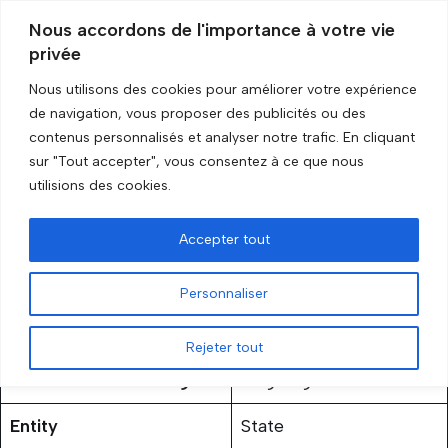
Nous accordons de l'importance à votre vie
privée
Skip
to
Nous utilisons des cookies pour améliorer votre expérience
content
Accueil
»
Venezuela
de navigation, vous proposer des publicités ou des
contenus personnalisés et analyser notre trafic. En cliquant
sur "Tout accepter", vous consentez à ce que nous
Venezuela
utilisions des cookies.
by
GRIP Recherche
3 February 2026
Accepter tout
Personnaliser
Rejeter tout
Status of the embargo
Ongoing
Entity
State