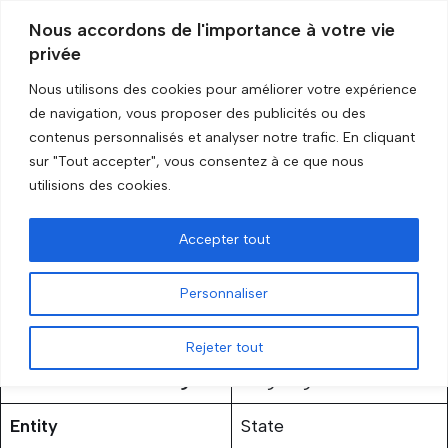
Nous accordons de l'importance à votre vie
privée
Skip
to
Nous utilisons des cookies pour améliorer votre expérience
content
Accueil
»
Syria
de navigation, vous proposer des publicités ou des
contenus personnalisés et analyser notre trafic. En cliquant
sur "Tout accepter", vous consentez à ce que nous
Syria
utilisions des cookies.
by
GRIP Recherche
3 February 2026
Accepter tout
Personnaliser
Rejeter tout
Status of the embargo
Ongoing
Entity
State