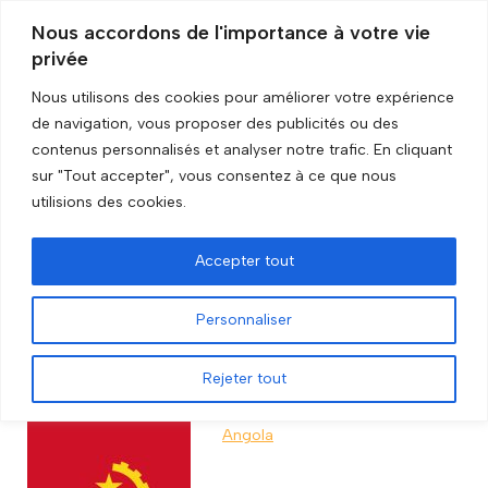
Nous accordons de l'importance à votre vie
privée
Skip
to
Nous utilisons des cookies pour améliorer votre expérience
content
de navigation, vous proposer des publicités ou des
Accueil
»
Lifted
contenus personnalisés et analyser notre trafic. En cliquant
sur "Tout accepter", vous consentez à ce que nous
Lifted
utilisions des cookies.
Accepter tout
Show
entries
Personnaliser
Search:
Rejeter tout
Image
Title
Angola