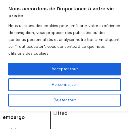
Nous accordons de l'importance à votre vie
privée
Skip
to
Nous utilisons des cookies pour améliorer votre expérience
content
Accueil
»
Liberia
de navigation, vous proposer des publicités ou des
contenus personnalisés et analyser notre trafic. En cliquant
sur "Tout accepter", vous consentez à ce que nous
Liberia
utilisions des cookies.
by
GRIP Recherche
2 November 2023
Accepter tout
Personnaliser
Rejeter tout
Status of the
Lifted
embargo