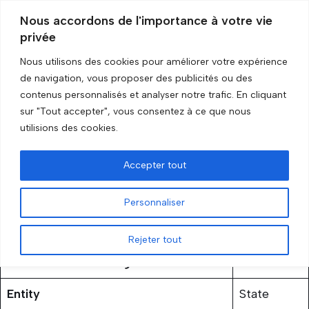
Nous accordons de l'importance à votre vie
privée
Skip
to
Nous utilisons des cookies pour améliorer votre expérience
content
Accueil
»
Croatia
de navigation, vous proposer des publicités ou des
contenus personnalisés et analyser notre trafic. En cliquant
sur "Tout accepter", vous consentez à ce que nous
Croatia
utilisions des cookies.
by
GRIP Recherche
24 October 2023
Accepter tout
Personnaliser
Rejeter tout
Status of the embargo
Lifted
Entity
State