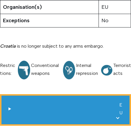
Organisation(s)
EU
Exceptions
No
Croatia
is no longer subject to any arms embargo.
Restric
Conventional
Internal
Terrorist
tions:
weapons
repression
acts
E
U