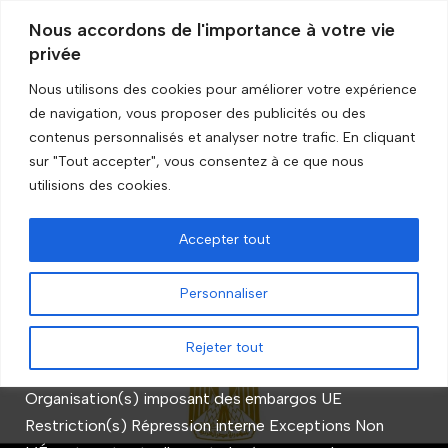
Nous accordons de l'importance à votre vie
privée
Aller
au
Nous utilisons des cookies pour améliorer votre expérience
contenu
de navigation, vous proposer des publicités ou des
Accueil
»
Entité
»
État
contenus personnalisés et analyser notre trafic. En cliquant
sur "Tout accepter", vous consentez à ce que nous
État
utilisions des cookies.
Accepter tout
Égypte
Personnaliser
par
GRIP Recherche
Rejeter tout
Statut de l’embargo En cours Entité État
Organisation(s) imposant des embargos UE
Restriction(s) Répression interne Exceptions Non