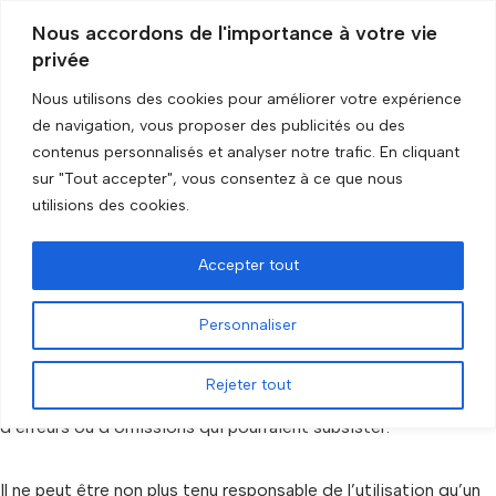
Nous accordons de l'importance à votre vie
privée
Aller
au
Nous utilisons des cookies pour améliorer votre expérience
contenu
de navigation, vous proposer des publicités ou des
Accueil
»
Avertissement
contenus personnalisés et analyser notre trafic. En cliquant
sur "Tout accepter", vous consentez à ce que nous
Avertissement
utilisions des cookies.
Accepter tout
Personnaliser
Le
GRIP
fait preuve de la plus grande rigueur dans le
développement et la mise à jour de cette base de données.
Rejeter tout
Toutefois, le GRIP décline toute responsabilité en cas
d’erreurs ou d’omissions qui pourraient subsister.
Il ne peut être non plus tenu responsable de l’utilisation qu’un