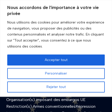
Nous accordons de l'importance à votre vie
privée
Aller
au
Nous utilisons des cookies pour améliorer votre expérience
contenu
de navigation, vous proposer des publicités ou des
Accueil
»
Restriction(s)
»
Matériel de surveillance
contenus personnalisés et analyser notre trafic. En cliquant
sur "Tout accepter", vous consentez à ce que nous
Matériel de surveillance
utilisions des cookies.
Accepter tout
Vénézuela
Personnaliser
par
GRIP Recherche
Rejeter tout
Statut de l’embargo En cours Entité État
Organisation(s) imposant des embargos UE
Restriction(s) Armes conventionnellesRépression