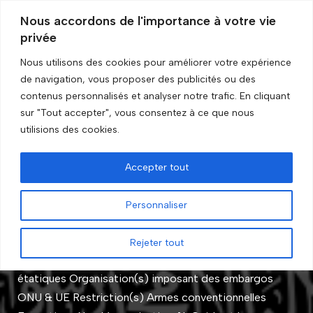
Nous accordons de l'importance à votre vie
privée
Aller
au
Nous utilisons des cookies pour améliorer votre expérience
contenu
de navigation, vous proposer des publicités ou des
Accueil
»
Restriction(s)
contenus personnalisés et analyser notre trafic. En cliquant
sur "Tout accepter", vous consentez à ce que nous
Restriction(s)
utilisions des cookies.
Accepter tout
Al-Qaïda et entités associées
Personnaliser
par
GRIP Recherche
Rejeter tout
Statut de l’embargo En cours Entité Acteurs non
étatiques Organisation(s) imposant des embargos
ONU & UE Restriction(s) Armes conventionnelles