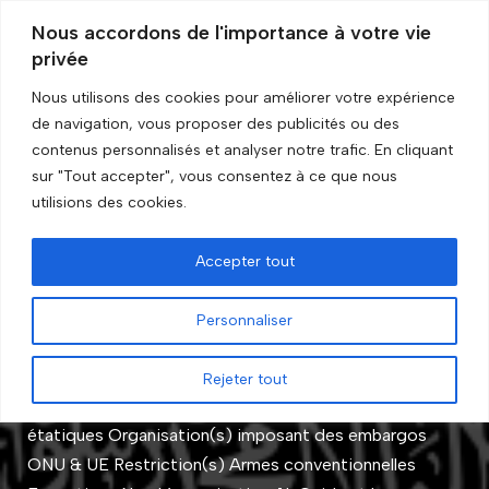
Nous accordons de l'importance à votre vie
privée
Aller
au
Nous utilisons des cookies pour améliorer votre expérience
contenu
de navigation, vous proposer des publicités ou des
Accueil
»
Organisation(s)
»
ONU & UE
contenus personnalisés et analyser notre trafic. En cliquant
sur "Tout accepter", vous consentez à ce que nous
ONU & UE
utilisions des cookies.
Accepter tout
Al-Qaïda et entités associées
Personnaliser
par
GRIP Recherche
Rejeter tout
Statut de l’embargo En cours Entité Acteurs non
étatiques Organisation(s) imposant des embargos
ONU & UE Restriction(s) Armes conventionnelles