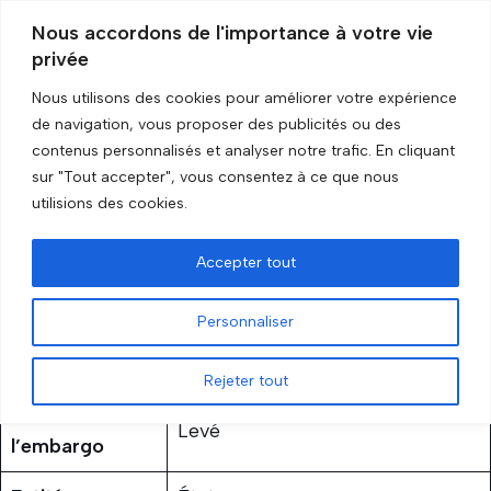
Nous accordons de l'importance à votre vie
privée
Aller
au
Nous utilisons des cookies pour améliorer votre expérience
contenu
Accueil
»
Libéria
de navigation, vous proposer des publicités ou des
contenus personnalisés et analyser notre trafic. En cliquant
sur "Tout accepter", vous consentez à ce que nous
Libéria
utilisions des cookies.
par
GRIP Recherche
2 novembre 2023
Accepter tout
Personnaliser
Rejeter tout
Statut de
Levé
l’embargo