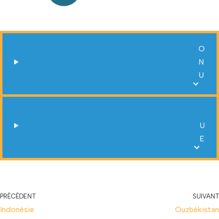
O
N
U
U
E
PRÉCÉDENT
SUIVANT
Indonésie
Ouzbékistan