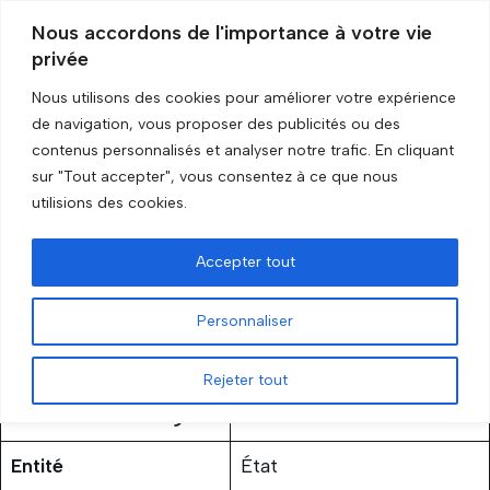
Nous accordons de l'importance à votre vie
privée
Aller
au
Nous utilisons des cookies pour améliorer votre expérience
contenu
Accueil
»
Soudan
de navigation, vous proposer des publicités ou des
contenus personnalisés et analyser notre trafic. En cliquant
sur "Tout accepter", vous consentez à ce que nous
Soudan
utilisions des cookies.
par
GRIP Recherche
3 février 2026
Accepter tout
Personnaliser
Rejeter tout
Statut de l’embargo
En cours
Entité
État