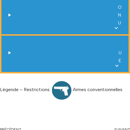
O
N
U
U
E
Légende – Restrictions:
Armes conventionnelles
PRÉCÉDENT
SUIVANT