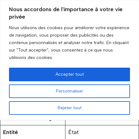
Nous accordons de l'importance à votre vie
privée
Aller
au
Nous utilisons des cookies pour améliorer votre expérience
contenu
Accueil
»
Somalie
de navigation, vous proposer des publicités ou des
contenus personnalisés et analyser notre trafic. En cliquant
sur "Tout accepter", vous consentez à ce que nous
Somalie
utilisions des cookies.
par
GRIP Recherche
3 février 2026
Accepter tout
Personnaliser
Rejeter tout
Statut de l’embargo
En cours
Entité
État