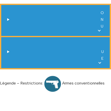
O
N
U
U
E
Légende – Restrictions:
Armes conventionnelles