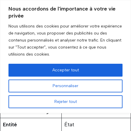
Nous accordons de l'importance à votre vie
privée
Aller
au
Nous utilisons des cookies pour améliorer votre expérience
contenu
Accueil
»
Birmanie
de navigation, vous proposer des publicités ou des
contenus personnalisés et analyser notre trafic. En cliquant
sur "Tout accepter", vous consentez à ce que nous
Birmanie
utilisions des cookies.
par
GRIP Recherche
3 février 2026
Accepter tout
Personnaliser
Rejeter tout
Statut de l’embargo
En cours
Entité
État