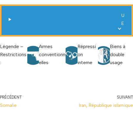
U
E
Légende –
Armes
Répressi
Biens à
Restrictions
conventionn
on
double
:
elles
interne
usage
PRÉCÉDENT
SUIVANT
Somalie
Iran, République islamique