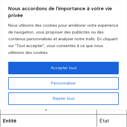
Nous accordons de l'importance à votre vie
privée
Aller
au
Nous utilisons des cookies pour améliorer votre expérience
contenu
Accueil
»
Indonésie
de navigation, vous proposer des publicités ou des
contenus personnalisés et analyser notre trafic. En cliquant
sur "Tout accepter", vous consentez à ce que nous
Indonésie
utilisions des cookies.
par
GRIP Recherche
31 octobre 2023
Accepter tout
Personnaliser
Rejeter tout
Statut de l’embargo
Levé
Entité
État