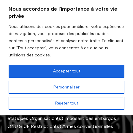
Nous accordons de l'importance à votre vie
privée
Aller
au
Nous utilisons des cookies pour améliorer votre expérience
contenu
de navigation, vous proposer des publicités ou des
Accueil
»
Exceptions
»
Non
contenus personnalisés et analyser notre trafic. En cliquant
sur "Tout accepter", vous consentez à ce que nous
Non
utilisions des cookies.
Accepter tout
Al-Qaïda et entités associées
Personnaliser
par
GRIP Recherche
Rejeter tout
Statut de l’embargo En cours Entité Acteurs non
étatiques Organisation(s) imposant des embargos
ONU & UE Restriction(s) Armes conventionnelles