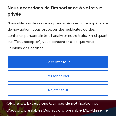
Nous accordons de l'importance à votre vie
privée
Aller
au
Nous utilisons des cookies pour améliorer votre expérience
contenu
de navigation, vous proposer des publicités ou des
Accueil
»
Statut
»
Levé
»
Page 2
contenus personnalisés et analyser notre trafic. En cliquant
sur "Tout accepter", vous consentez à ce que nous
Levé
utilisions des cookies.
Accepter tout
Érythrée
Personnaliser
par
GRIP Recherche
Rejeter tout
Statut de l’embargo Levé Entité État Organisation(s)
ONU & UE Exceptions Oui, pas de notification ou
d’accord préalablesOui, accord préalable L’Érythrée ne